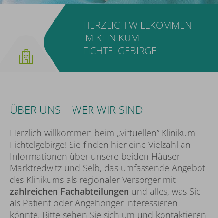
HERZLICH WILLKOMMEN
IM KLINIKUM
FICHTELGEBIRGE
ÜBER UNS – WER WIR SIND
Herzlich willkommen beim „virtuellen” Klinikum
Fichtelgebirge! Sie finden hier eine Vielzahl an
Informationen über unsere beiden Häuser
Marktredwitz und Selb, das umfassende Angebot
des Klinikums als regionaler Versorger mit
zahlreichen Fachabteilungen
und alles, was Sie
als Patient oder Angehöriger interessieren
könnte. Bitte sehen Sie sich um und kontaktieren