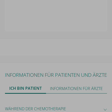
Wir brauchen Ihr Einverständnis!
Wir benutzen Drittanbieter (hier 'YouTube'),
um Inhalte einzubinden. Diese können
persönliche Daten über Ihre Aktivitäten
sammeln. Bitte beachten Sie die Details und
geben sie Ihre Einwilligung.
INFORMATIONEN FÜR PATIENTEN UND ÄRZTE
Mehr Infos
Externe Medien Akzeptieren
ICH BIN PATIENT
INFORMATIONEN FÜR ÄRZTE
WÄHREND DER CHEMOTHERAPIE