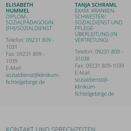
ELISABETH
TANJA SCHRAML
HUMMEL
EXAM. KRANKEN­
DIPLOM-
SCHWESTER/
SOZIALPÄDAGOGIN
SOZIALDIENST UND
(FH)/SOZIALDIENST
PFLEGE­
ÜBERLEITUNG (IN
Telefon:
09231 809 -
VERTRETUNG)
1031
Telefon:
09231 809 -
Fax: 09231 809 -
3103
8
1039
Fax: 09231 809-1039
E-Mail:
E-Mail:
sozialdienst@klinikum-
sozialdienst@­
fichtelgebirge.de
klinikum-
fichtelgebirge.de
KONTAKT UND SPRECHZEITEN