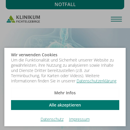
NOTFALL
Wir verwenden Cookies
Um die Funktionalität und Sicherheit unserer Website zu
gewährleisten, ihre Nutzung zu analysieren sowie Inhalte
und Dienste Dritter bereitzustellen (z.B. zur
Terminbuchung, für Karten oder Videos). Weitere
Informationen finden Sie in unserer
Datenschutzerklärung
Mehr Infos
Alle akzeptieren
Datenschutz
Impressum