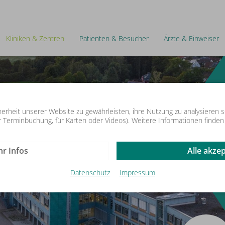
Kliniken & Zentren
Patienten & Besucher
Ärzte & Einweiser
herheit unserer Website zu gewährleisten, ihre Nutzung zu analysieren 
zur Terminbuchung, für Karten oder Videos). Weitere Informationen finden
r Infos
Alle akze
Datenschutz
Impressum