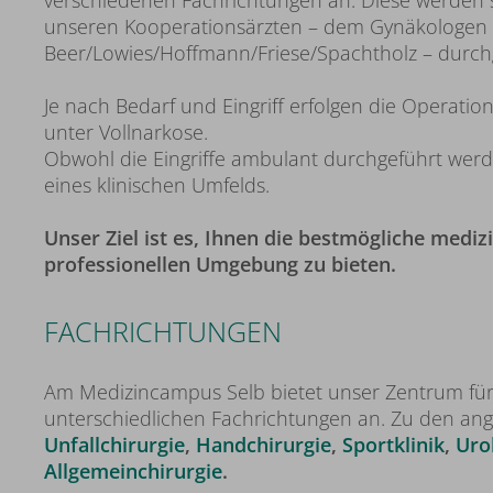
verschiedenen Fachrichtungen an. Diese werden 
unseren Kooperationsärzten – dem Gynäkologen D
Beer/Lowies/Hoffmann/Friese/Spachtholz – durch
Je nach Bedarf und Eingriff erfolgen die Operati
unter Vollnarkose.
Obwohl die Eingriffe ambulant durchgeführt werde
eines klinischen Umfelds.
Unser Ziel ist es, Ihnen die bestmögliche medi
professionellen Umgebung zu bieten.
FACHRICHTUNGEN
Am Medizincampus Selb bietet unser Zentrum für A
unterschiedlichen Fachrichtungen an. Zu den a
Unfallchirurgie
,
Handchirurgie
,
Sportklinik
,
Uro
Allgemeinchirurgie
.