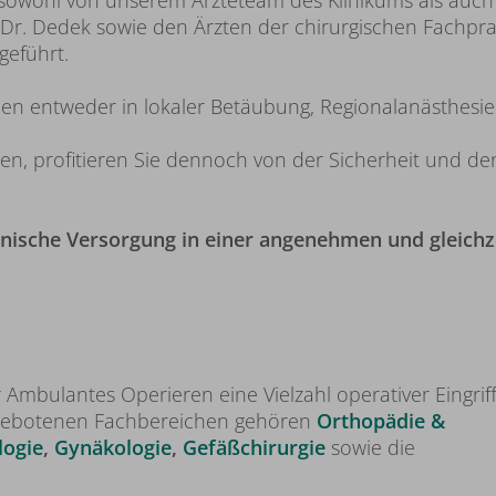
sowohl von unserem Ärzteteam des Klinikums als auch
r. Dedek sowie den Ärzten der chirurgischen Fachprax
geführt.
onen entweder in lokaler Betäubung, Regionalanästhesi
n, profitieren Sie dennoch von der Sicherheit und den
zinische Versorgung in einer angenehmen und gleichz
mbulantes Operieren eine Vielzahl operativer Eingriff
ngebotenen Fachbereichen gehören
Orthopädie &
logie
,
Gynäkologie
,
Gefäßchirurgie
sowie die