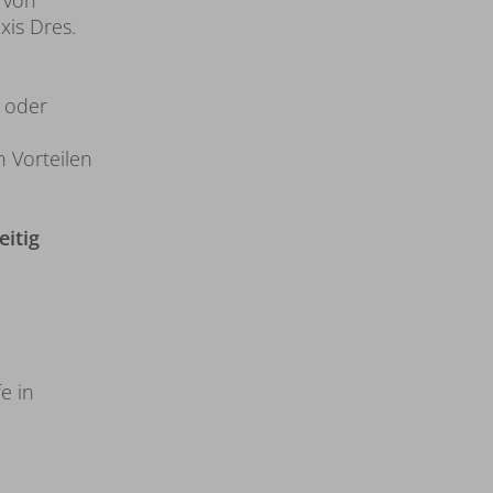
 von
is Dres.
e oder
 Vorteilen
eitig
e in