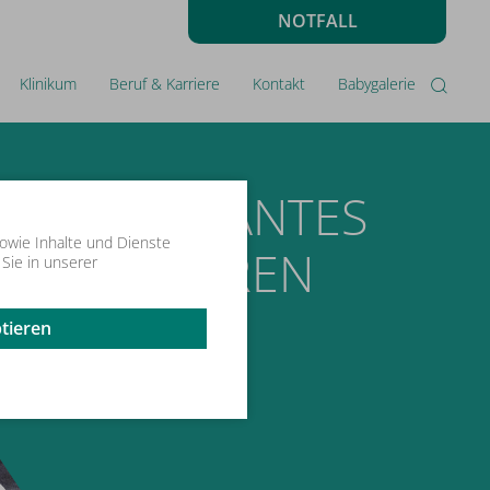
NOTFALL
Klinikum
Beruf & Karriere
Kontakt
Babygalerie
AMBULANTES
sowie Inhalte und Dienste
OPERIEREN
 Sie in unserer
SELB
ptieren