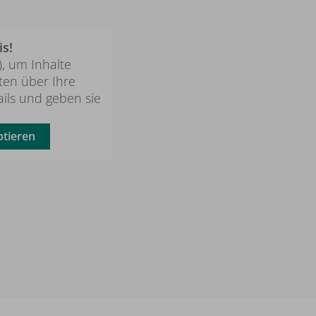
s!
), um Inhalte
ten über Ihre
ails und geben sie
tieren