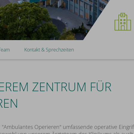
Team
Kontakt & Sprechzeiten
EREM ZENTRUM FÜR
REN
 "Ambulantes Operieren" umfassende operative Eingrif