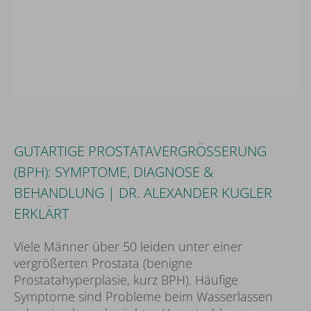
Wir brauchen Ihr Einverständnis!
Wir benutzen Drittanbieter (hier 'YouTube'),
GUTARTIGE PROSTATAVERGRÖSSERUNG (
um Inhalte einzubinden. Diese können
BPH): SYMPTOME, DIAGNOSE & B
persönliche Daten über Ihre Aktivitäten
EHANDLUNG | DR. ALEXANDER KUGLER E
sammeln. Bitte beachten Sie die Details und
geben sie Ihre Einwilligung.
RKLÄRT
Mehr Infos
Externe Medien Akzeptieren
Viele Männer über 50 leiden unter einer
vergrößerten Prostata (benigne
Prostatahyperplasie, kurz BPH). Häufige
Symptome sind Probleme beim Wasserlassen