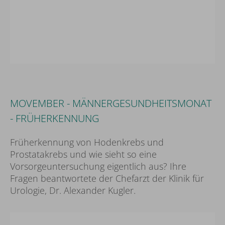
Wir brauchen Ihr Einverständnis!
Wir benutzen Drittanbieter (hier 'YouTube'),
MOVEMBER - MÄNNERGESUNDHEITSMONAT
um Inhalte einzubinden. Diese können
- FRÜHERKENNUNG
persönliche Daten über Ihre Aktivitäten
sammeln. Bitte beachten Sie die Details und
Früherkennung von Hodenkrebs und
geben sie Ihre Einwilligung.
Prostatakrebs und wie sieht so eine
Mehr Infos
Externe Medien Akzeptieren
Vorsorgeuntersuchung eigentlich aus? Ihre
Fragen beantwortete der Chefarzt der Klinik für
Urologie, Dr. Alexander Kugler.