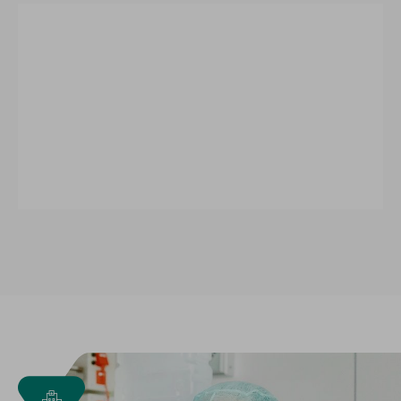
Wir brauchen Ihr Einverständnis!
Wir benutzen Drittanbieter (hier 'YouTube'),
um Inhalte einzubinden. Diese können
persönliche Daten über Ihre Aktivitäten
sammeln. Bitte beachten Sie die Details und
geben sie Ihre Einwilligung.
Mehr Infos
Externe Medien Akzeptieren