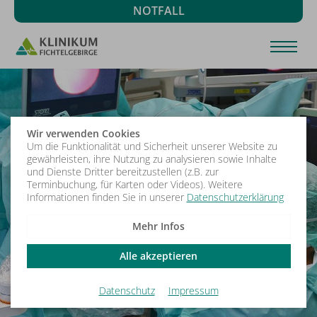
NOTFALL
Wir verwenden Cookies
Um die Funktionalität und Sicherheit unserer Website zu
gewährleisten, ihre Nutzung zu analysieren sowie Inhalte
und Dienste Dritter bereitzustellen (z.B. zur
Terminbuchung, für Karten oder Videos). Weitere
Informationen finden Sie in unserer
Datenschutzerklärung
Mehr Infos
Alle akzeptieren
Datenschutz
Impressum