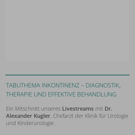
Wir brauchen Ihr Einverständnis!
Wir benutzen Drittanbieter (hier 'YouTube'),
TABUTHEMA INKONTINENZ – DIAGNOSTIK,
um Inhalte einzubinden. Diese können
THERAPIE UND EFFEKTIVE BEHANDLUNG
persönliche Daten über Ihre Aktivitäten
sammeln. Bitte beachten Sie die Details und
Ein Mitschnitt unseres
Livestreams
mit
Dr.
geben sie Ihre Einwilligung.
Alexander Kugler
, Chefarzt der Klinik für Urologie
Mehr Infos
Externe Medien Akzeptieren
und Kinderurologie.