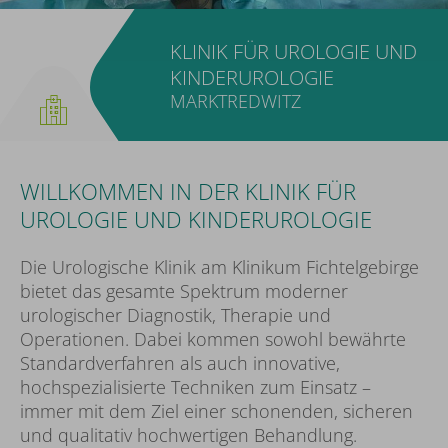
KLINIK FÜR UROLOGIE UND
KINDERUROLOGIE
MARKTREDWITZ
WILLKOMMEN IN DER KLINIK FÜR
UROLOGIE UND KINDERUROLOGIE
Die Urologische Klinik am Klinikum Fichtelgebirge
bietet das gesamte Spektrum moderner
urologischer Diagnostik, Therapie und
Operationen. Dabei kommen sowohl bewährte
Standardverfahren als auch innovative,
hochspezialisierte Techniken zum Einsatz –
immer mit dem Ziel einer schonenden, sicheren
und qualitativ hochwertigen Behandlung.